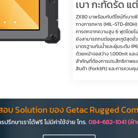
เบา กะทัดรัด แต
ZX80 มาพร้อมกับดีไซน์ที่เบา
ทางการทหาร (MIL-STD-810H) เพ
การตกจากความสูง 6 ฟุตโดยไม่
ยังสามารถทนต่ออุณหภูมิสุดขั้วต
มาตรฐานกันน้ำและฝุ่นระดับ IP67
ด้วยหน้าจอสว่าง 1,000nit และอ
สำคัญที่ต้องการประสิทธิภาพแล
สินค้า (Forklift) และการควบค
สอบ Solution ของ Getac Rugged Com
รปรึกษาเราได้ฟรี ไม่มีค่าใช้จ่าย โทร.
084-682-1041 (ฝ่