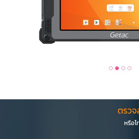
ตรวจ
หรือโท