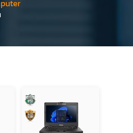
puter
1