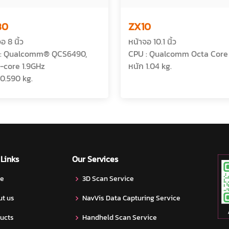
80
ZX10
อ 8 นิ้ว
หน้าจอ 10.1 นิ้ว
: Qualcomm® QCS6490,
CPU : Qualcomm Octa Core
-core 1.9GHz
หนัก 1.04 kg.
 0.590 kg.
 Links
Our Services
e
3D Scan Service
t us
NavVis Data Capturing Service
ucts
Handheld Scan Service