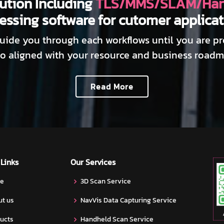
ution Including
TLS/MMS/SLAM/Han
essing software for cutomer applicat
ide you through each workflows until you are prov
so aligned with your resource and business roadm
Read More
 Links
Our Services
e
3D Scan Service
t us
NavVis Data Capturing Service
ucts
Handheld Scan Service