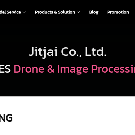
ial Service
Products & Solution
Blog
Promotion
Jitjai Co., Ltd.
DES
Drone & Image Processi
ING