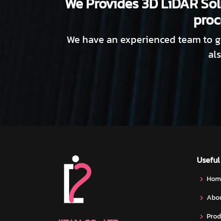
We Provides 3D LiDAR Sol
proc
We have an experienced team to gu
al
Useful
Hom
Abou
Prod