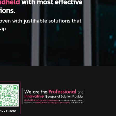
dheld
with most effective
ions.
en with justifiable solutions that
ap.