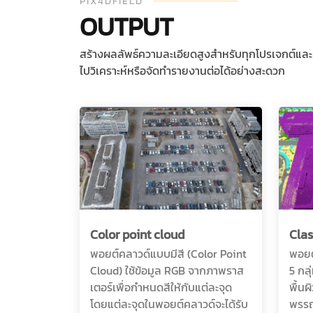
PIX4DFIELD
OUTPUT
สร้างผลลัพธ์ความละเอียดสูงสำหรับทุกโปรเจกต์และ
ไปวิเคราะห์หรือจัดทำรายงานต่อได้อย่างสะดวก
Color point cloud
Clas
พอยต์คลาวด์แบบมีสี (Color Point
พอยต
Cloud) ใช้ข้อมูล RGB จากภาพราส
5 กลุ
เตอร์เพื่อกำหนดสีให้กับแต่ละจุด
พื้น
โดยแต่ละจุดในพอยต์คลาวด์จะได้รับ
พรรณ