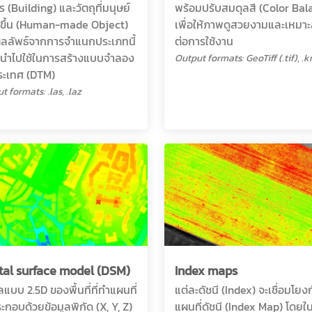
 (Building) และวัตถุที่มนุษย์
พร้อมปรับสมดุลสี (Color Bal
งขึ้น (Human-made Object)
เพื่อให้ภาพดูสวยงามและเหมา
ลลัพธ์จากการจำแนกประเภทนี้
ต่อการใช้งาน
กนำไปใช้ในการสร้างแบบจำลอง
Output formats: GeoTiff (.tif), .
ประเทศ (DTM)
t formats: .las, .laz
tal surface model (DSM)
Index maps
แบบ 2.5D ของพื้นที่ที่ทำแผนที่
แต่ละดัชนี (Index) จะเชื่อมโยง
ระกอบด้วยข้อมูลพิกัด (X, Y, Z)
แผนที่ดัชนี (Index Map) โดยใ