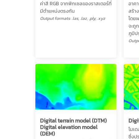
ค่าสี RGB จากพิกเซลของราสเตอร์ที่
อาคาร
มีตำแหน่งตรงกัน
สร้า
โดยผ
Output formats: .las, .laz, .ply, .xyz
จะถู
ภูมิ
Outpu
Digital terrain model (DTM)
Digi
Digital elevation model
โมเดล
(DEM)
ซึ่งป